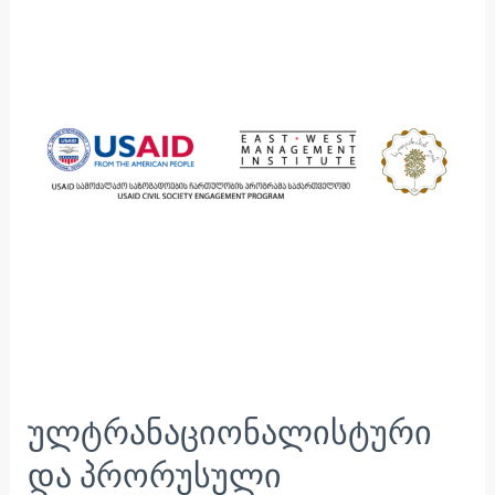
პრორუსული
ნარატივების
პრევენცია
მთიან
აჭარაში
ულტრანაციონალისტური
და პრორუსული