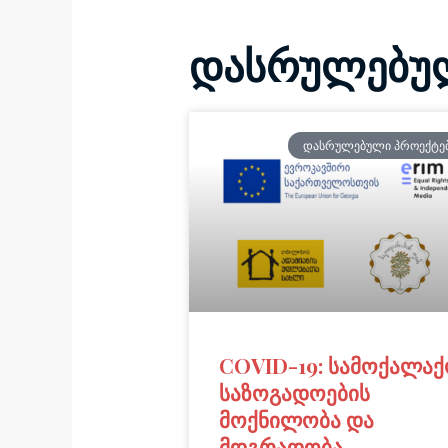
დასრულებულ
ᲓᲐᲡᲠᲣᲚᲔᲑᲣᲚᲘ ᲞᲠᲝᲔᲥᲢᲔ
COVID-19: სამოქალა
საზოგადოების
მოქნილობა და
მდგრადობა