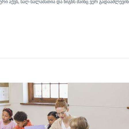
ი აქვს, საღ-სალამათია და წიგნს მაინც ვერ გადააშლევინე