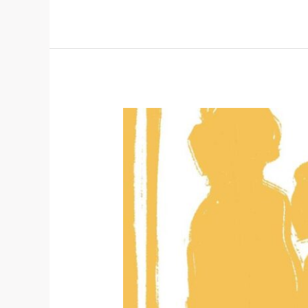
თამარის
ბრძოლა
ყოველდღიურ
სტიგმებთან